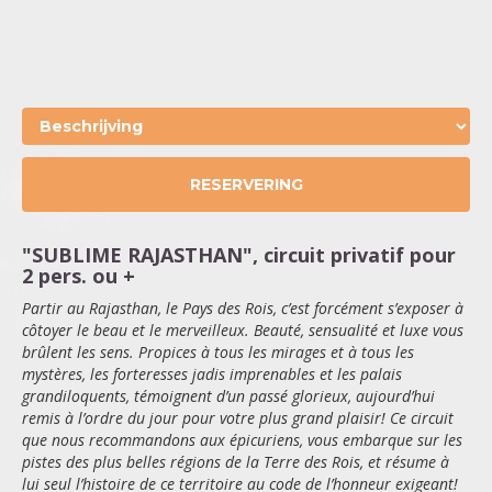
RESERVERING
"SUBLIME RAJASTHAN", circuit privatif pour
2 pers. ou +
Partir au Rajasthan, le Pays des Rois, c
’est forc
ément s
’exposer
à
c
ôtoyer le beau et le merveilleux. Beaut
é, sensualit
é
et luxe vous
br
ûlent les sens. Propices
à
tous les mirages et
à
tous les
myst
ères, les forteresses jadis imprenables et les palais
grandiloquents, t
émoignent d
’un pass
é
glorieux, aujourd
’hui
remis
à
l
’ordre du jour pour votre plus grand plaisir! Ce circuit
que nous recommandons aux
épicuriens, vous embarque sur les
pistes des plus belles r
égions de la Terre des Rois, et r
ésume
à
lui seul l
’histoire de ce territoire au code de l
’honneur exigeant!