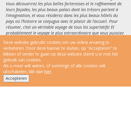
Vous d
écouvrirez les plus belles forteresses et le raffinement de
leurs fa
çades, les plus beaux palais dont les tr
ésors parlent
à
l
’imagination, et vous r
ésiderez dans les plus beaux h
ôtels du
pays o
ù
l
’histoire se conjugue avec le plaisir de l
’accueil. Pour
r
ésumer, c
’est un v
éritable voyage de tous les superlatifs! Et
probablement le voyage le plus extraordinaire que vous puissiez
vous offrir actuellement au Rajasthan, la Terre des Seigneurs.
Deze website gebruikt cookies om uw online ervaring te
verbeteren. Door deze banner te sluiten, op "Accepteren" te
klikken of verder te gaan op deze website stemt u in met het
gebruik van cookies.
Als u meer wilt weten, of sommige of alle cookies wilt
uitschakelen, klik dan
hier
.
Accepteren
16 jours. Prix : à partir de O euros/pers.
On demand