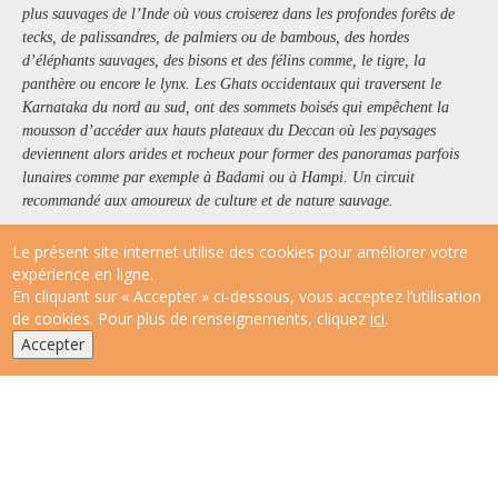
plus sauvages de l’Inde où vous croiserez dans les profondes forêts de
tecks, de palissandres, de palmiers ou de bambous, des hordes
d’éléphants sauvages, des bisons et des félins comme, le tigre, la
panthère ou encore le lynx. Les Ghats occidentaux qui traversent le
Karnataka du nord au sud, ont des sommets boisés qui empêchent la
mousson d’accéder aux hauts plateaux du Deccan où les paysages
deviennent alors arides et rocheux pour former des panoramas parfois
lunaires comme par exemple à Badami ou à Hampi. Un circuit
recommandé aux amoureux de culture et de nature sauvage.
Le présent site internet utilise des cookies pour améliorer votre
expérience en ligne.
En cliquant sur « Accepter » ci-dessous, vous acceptez l’utilisation
de cookies. Pour plus de renseignements, cliquez
ici
.
Accepter
16 jours. Prix : à partir de O euros/pers.
Sur demande